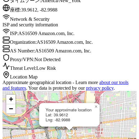
タイムゾーン
:
America/New_York
座標
:
39.9612
,
-82.9988
Network & Security
ISP and security information
ISP
:
AS16509 Amazon.com, Inc.
Organization:
AS16509 Amazon.com, Inc.
AS Number:
AS16509 Amazon.com, Inc.
Proxy/VPN:
Not Detected
Threat Level:
Low Risk
Location Map
Approximate geographical location - Learn more
about our tools
and features
. Your data is protected by our
privacy policy
.
+
×
−
Your approximate location
Lat: 39.9612
Lng: -82.9988